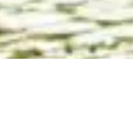
Cada vez mais pessoas entram em contacto com o
Amo-te
Olhão
para saber se é possível colaborar, anunciar ou ganhar
visibilidade através do site, das redes sociais ou de outros canais
de comunicação.
O Amo-te Olhão ouviu o seu pedido !
E já está a preparar soluções concretas e personalizadas para
2026.